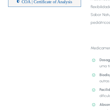
COA | Certificate of Analysis
flexibilid
Sabor Natu
pediátrico
Medicamen
Dosag
uma ti
Biodis
outras
Facili
dificu
Absor