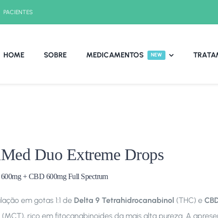
PACIENTES
HOME
SOBRE
MEDICAMENTOS
TRATA
NEW
aMed Duo Extreme Drops
 600mg + CBD 600mg Full Spectrum
ação em gotas 1:1 de
Delta 9 Tetrahidrocanabinol
(THC) e
CB
 (MCT), rico em fitocanabinoides da mais alta pureza. A apre