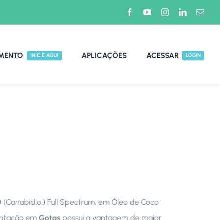
MENTO
APLICAÇÕES
ACESSAR
INICIE AQUI
LOGIN
D
(Canabidiol) Full Spectrum, em Óleo de Coco
sentação em
Gotas
possui a vantagem de maior