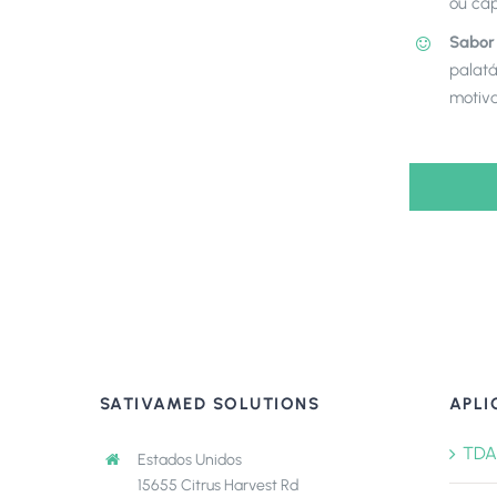
ou cáp
Sabo
palatá
motiva
SATIVAMED SOLUTIONS
APLI
TDA
Estados Unidos
15655 Citrus Harvest Rd