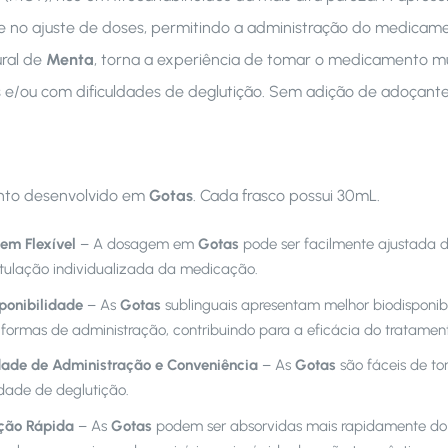
ade no ajuste de doses, permitindo a administração do medica
ral de
Menta
, torna a experiência de tomar o medicamento mu
s e/ou com dificuldades de deglutição. Sem adição de adoçantes
to desenvolvido em
Gotas
. Cada frasco possui 30mL.
em Flexível
– A dosagem em
Gotas
pode ser facilmente ajustada 
tulação individualizada da medicação.
ponibilidade
– As
Gotas
sublinguais apresentam melhor biodisponib
 formas de administração, contribuindo para a eficácia do tratamen
dade de Administração e Conveniência
– As
Gotas
são fáceis de to
ldade de deglutição.
ção Rápida
– As
Gotas
podem ser absorvidas mais rapidamente do