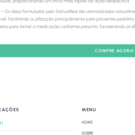
sulas, proporcionando um início mais rápido da ação terapêutica.
r
– Os óleos formulados pela SativaMed são aromatizados naturalme
vel, facilitando a utilização principalmente para pacientes pediátr
dos para tomar a medicação conforme prescrito, favorecendo os efe
COMPRE AGORA!
CAÇÕES
MENU
HOME
H
SOBRE