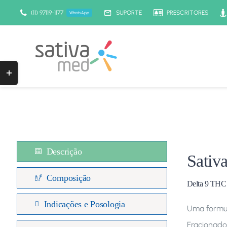
Ir
(11) 97119-1177
SUPORTE
PRESCRITORES
WhatsApp
para
o
conteúdo
Toggle
Sliding
Bar
Area
Descrição
Sativ
Composição
Delta 9 THC
Indicações e Posologia
Uma formul
Fracionado