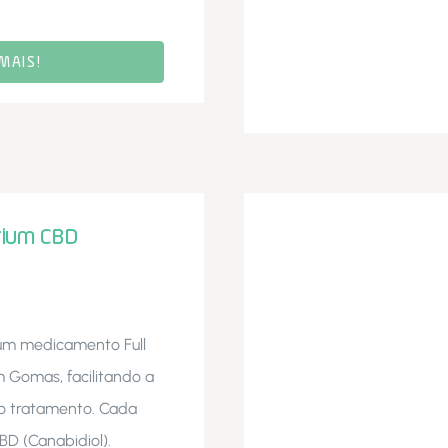
MAIS!
rium CBD
 um medicamento Full
 Gomas, facilitando a
ao tratamento. Cada
D (Canabidiol).