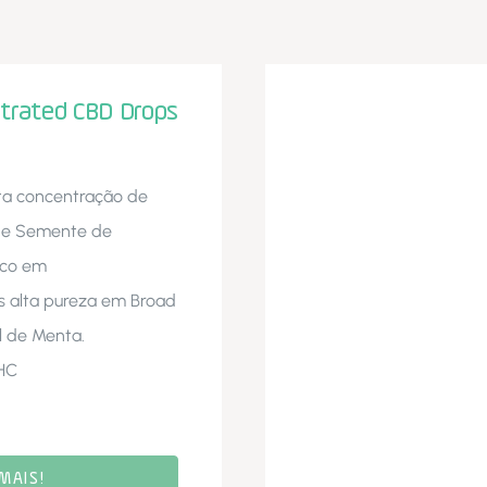
trated CBD Drops
ta concentração de
 de Semente de
ico em
s alta pureza em Broad
l de Menta.
HC
MAIS!