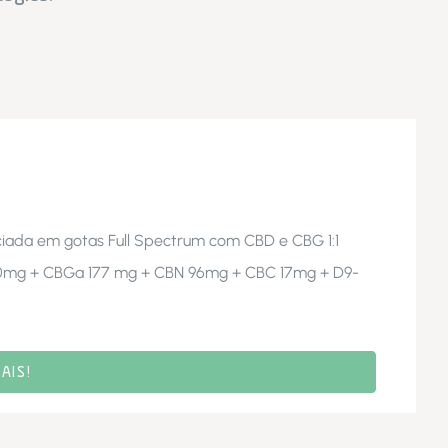
ciada em gotas Full Spectrum com CBD e CBG 1:1
500mg + CBGa 177 mg + CBN 96mg + CBC 17mg + D9-
AIS!