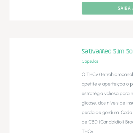
SAIBA 
SativaMed Slim So
Cápsulas
O THCv (tetrahidrocanab
apetite e aperfeiçoa o p
estratégia valiosa para 
glicose, dos níveis de in
perda de gordura. Cada
de CBD (Canabidiol) Br
THCv.