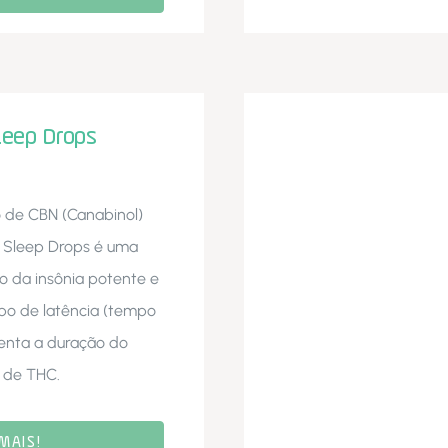
leep Drops
o de CBN (Canabinol)
a Sleep Drops é uma
o da insônia potente e
po de latência (tempo
enta a duração do
 de THC.
MAIS!