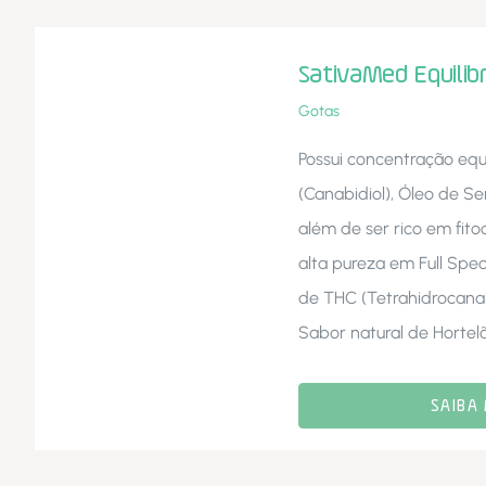
SativaMed Equilib
Gotas
Possui concentração equ
(Canabidiol), Óleo de 
além de ser rico em fit
alta pureza em Full Spe
de THC (Tetrahidrocanabi
Sabor natural de Hortelã
SAIBA 