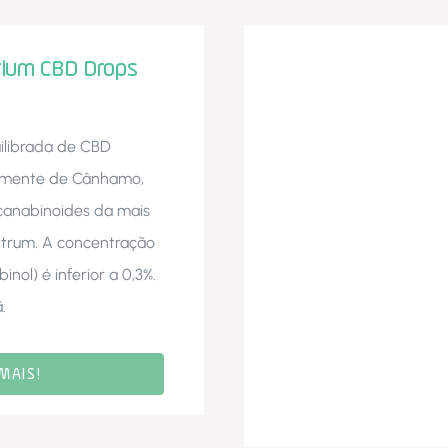
rium CBD Drops
ilibrada de CBD
Semente de Cânhamo,
ocanabinoides da mais
ctrum. A concentração
nol) é inferior a 0,3%.
.
MAIS!