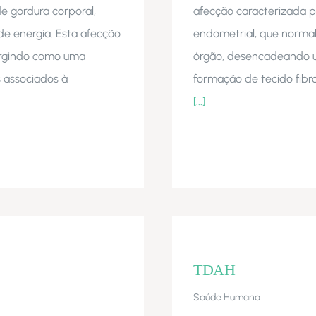
e gordura corporal,
afecção caracterizada po
 de energia. Esta afecção
endometrial, que normal
ergindo como uma
órgão, desencadeando u
 associados à
formação de tecido fibro
[...]
TDAH
Saúde Humana