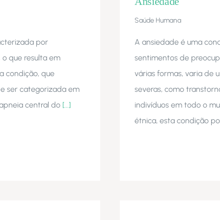
Ansiedade
Saúde Humana
acterizada por
A ansiedade é uma condi
, o que resulta em
sentimentos de preocup
ta condição, que
várias formas, varia de 
e ser categorizada em
severas, como transtorn
 apneia central do
[...]
indivíduos em todo o m
étnica, esta condição p