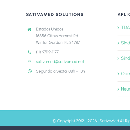
SATIVAMED SOLUTIONS
APLI
TDA
Estados Unidos
15655 Citrus Harvest Rd
Winter Garden, FL 34787
Sín
(11) 97119-1177
Sín
sativamed@sativamed.net
Segunda à Sexta: 08h – 18h
Obe
Neur
© Copyright 2012 - 2026 | SativaMed All Ri