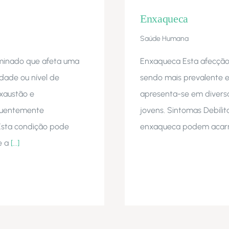
Enxaqueca
Saúde Humana
minado que afeta uma
Enxaqueca Esta afecção 
dade ou nível de
sendo mais prevalente e
exaustão e
apresenta-se em diversas
equentemente
jovens. Sintomas Debili
 Esta condição pode
enxaqueca podem acarre
e a
[...]