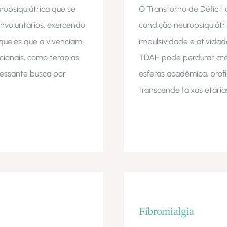
opsiquiátrica que se
O Transtorno de Déficit
involuntários, exercendo
condição neuropsiquiát
queles que a vivenciam.
impulsividade e ativida
cionais, como terapias
TDAH pode perdurar até 
cessante busca por
esferas acadêmica, profis
transcende faixas etária
Fibromialgia