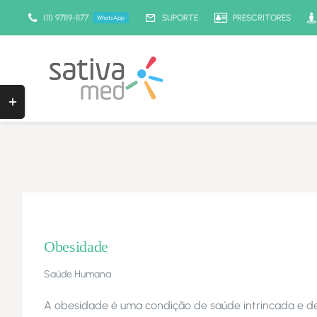
Ir
(11) 97119-1177
SUPORTE
PRESCRITORES
WhatsApp
para
o
conteúdo
Toggle
Sliding
Bar
Area
Obesidade
Saúde Humana
A obesidade é uma condição de saúde intrincada e d