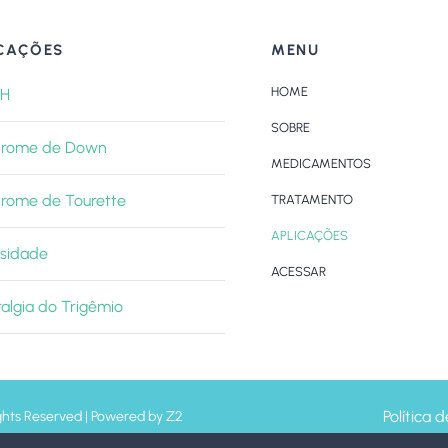
CAÇÕES
MENU
HOME
H
SOBRE
drome de Down
MEDICAMENTOS
drome de Tourette
TRATAMENTO
APLICAÇÕES
sidade
ACESSAR
algia do Trigêmio
Política 
ghts Reserved | Powered by Z2