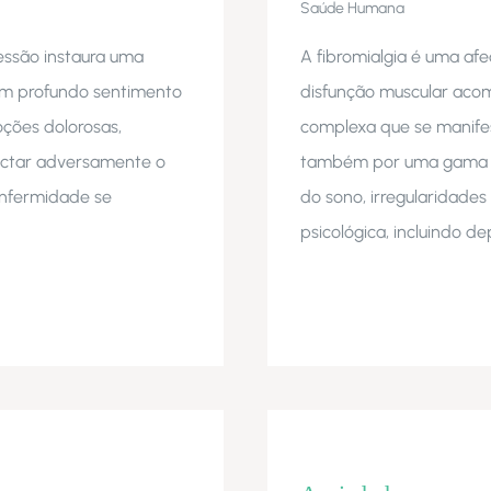
Saúde Humana
essão instaura uma
A fibromialgia é uma af
um profundo sentimento
disfunção muscular aco
ões dolorosas,
complexa que se manife
actar adversamente o
também por uma gama de
enfermidade se
do sono, irregularidade
psicológica, incluindo d